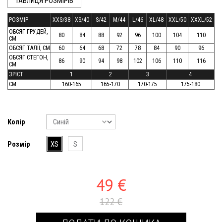
ТАБЛИЦЯ РОЗМІРІВ
РОЗМІР
XXS/38
XS/40
S/42
M/44
L/46
XL/48
XXL/50
XXXL/52
ОБСЯГ ГРУДЕЙ,
80
84
88
92
96
100
104
110
СМ
ОБСЯГ ТАЛІЇ, СМ
60
64
68
72
78
84
90
96
ОБСЯГ СТЕГОН,
86
90
94
98
102
106
110
116
СМ
ЗРІСТ
1
2
3
4
СМ
160-165
165-170
170-175
175-180
Колір
Розмір
XS
S
49 €
122 €